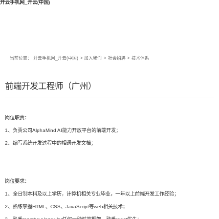
开云手机网_开云(中国)
当前位置：
开云手机网_开云(中国)
>
加入我们
>
社会招聘
>
技术体系
前端开发工程师（广州）
岗位职责：
1、负责公司AlphaMind AI能力开放平台的前端开发；
2、编写系统开发过程中的相遇开发文档；
岗位要求：
1、全日制本科及以上学历，计算机相关专业毕业，一年以上前端开发工作经验；
2、熟练掌握HTML、CSS、JavaScript等web相关技术；