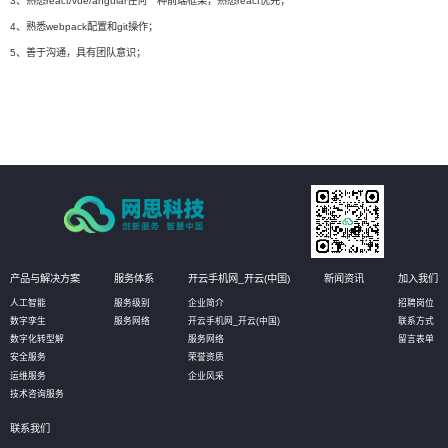
3、熟悉react/vue/angular任何一种前端框架，熟悉react优先；
4、熟悉webpack配置和git操作；
5、善于沟通，具有团队意识；
产品与解决方案
服务体系
开云手机网_开云(中国)
新闻资讯
加入我们
人工智能
服务级别
企业简介
招聘岗位
数字孪生
服务网络
开云手机网_开云(中国)
联系方式
数字化转型解
服务网络
留言表单
安全服务
荣誉资质
运维服务
企业风采
技术咨询服务
联系我们