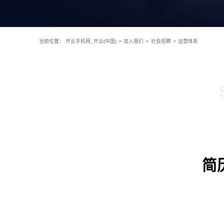
当前位置：
开云手机网_开云(中国)
>
加入我们
>
社会招聘
>
运营体系
简历