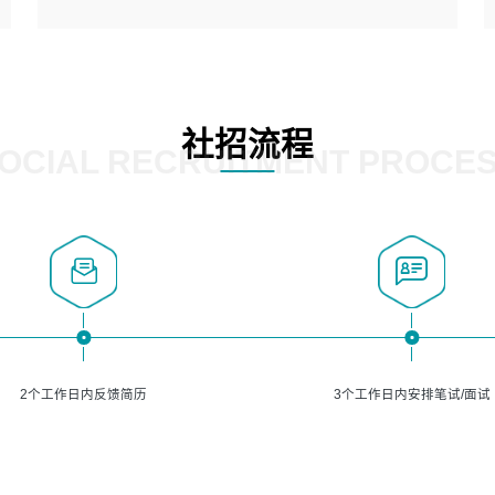
5、熟悉主流的分类算法、聚类算法和关联分析算法原理，
能熟练使用神经网络算法的进行业务建模；
岗位要求：
6、对OCR领域有深入的研究，熟悉模型调参，压缩和整型
1、精通java编程，熟悉vue和jsp编程；
化方法；
2、熟悉linux命令；
7、熟悉mysql、oracle、MongoDB、redis等其中一种数据
3、熟练使用springmvc、springcloud、webservice等框架
社招流程
库使用。
进行开发；
OCIAL RECRUITMENT PROCE
4、熟练使用oracle、mysql进行开发；
5、熟悉流程开发如使用activiti；
6、计算机相关专业本科以上学历，3年以上开发工作经验。
2个工作日内反馈简历
3个工作日内安排笔试/面试