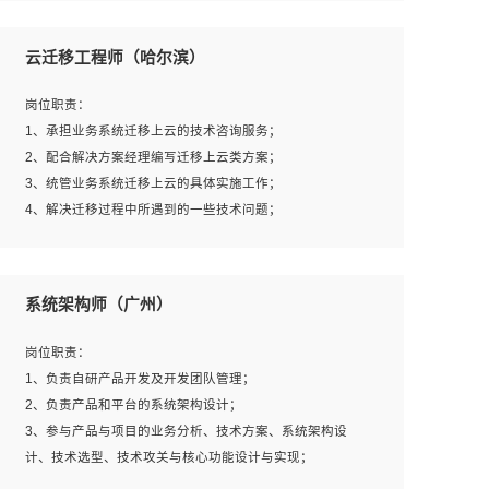
1、全日制本科及以上学历，计算机相关专业毕业，一年以
上前端开发工作经验；
云迁移工程师（哈尔滨）
2、熟练掌握HTML、CSS、JavaScript等web相关技术；
3、熟悉react/vue/angular任何一种前端框架，熟悉react优
岗位职责：
先；
1、承担业务系统迁移上云的技术咨询服务；
4、熟悉webpack配置和git操作；
2、配合解决方案经理编写迁移上云类方案；
5、善于沟通，具有团队意识；
3、统管业务系统迁移上云的具体实施工作；
4、解决迁移过程中所遇到的一些技术问题；
岗位要求：
系统架构师（广州）
1、专科及以上学历，三年以上工作经验，计算机等相关专
业；
岗位职责：
2、具备常见业务系统资源评估、部署优化和故障排查的能
1、负责自研产品开发及开发团队管理；
力；
2、负责产品和平台的系统架构设计；
3、熟悉常见操作系统、存储、网络、 IO 等相关原理；
3、参与产品与项目的业务分析、技术方案、系统架构设
4、具有迁移工具实操经验，具备P2V、V2V迁移能力；
计、技术选型、技术攻关与核心功能设计与实现；
5、熟练华为、VMware虚拟化、云计算及云存储技术；
4、根据业务及技术发展，做前瞻性的技术分析、研究及应