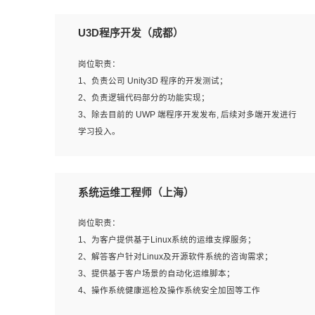
U3D程序开发（成都）
岗位职责：
1、负责公司 Unity3D 程序的开发测试；
2、负责逻辑代码部分的功能实现；
3、除去目前的 UWP 端程序开发发布, 后续对多端开发进行
学习投入。
岗位要求：
系统运维工程师（上海）
1、全日制本科相关专业，具有相关开发经验?年以上；
2、熟练掌握 Unity3D 程序开发，精通 C# 语言开发；
岗位职责：
3、具有大量插件的使用调试经历，开发测试过 UWP 端程
1、为客户提供基于Linux系统的运维支撑服务；
序者优先；
2、解答客户针对Linux及开源软件系统的咨询需求；
4、有良好的沟通能力和团队合作意识；
3、提供基于客户场景的自动化运维脚本；
5、开发过 HoloLens 程序者优先。
4、操作系统健康巡检及操作系统安全加固等工作