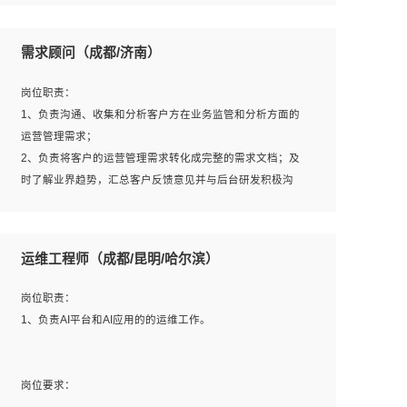
6、熟悉主流数据库、应用服务器、中间件部署架构和运维
用；
方法；
5、根据业务架构设计与业务需求，上接业务设计下接系统
需求顾问（成都/济南）
7、具备资源池迁移、应用及数据迁移、异构数据迁移相关
设计，编写系统概要设计，指导技术骨干进行系统详细设
经验；
计。
岗位职责：
8、具有HCIE/H3CIE/VMware/阿里云等云计算方向认证者
1、负责沟通、收集和分析客户方在业务监管和分析方面的
优先；
运营管理需求；
岗位要求：
2、负责将客户的运营管理需求转化成完整的需求文档；及
1、全日制统招本科及以上学历，计算机相关专业毕业，5年
时了解业界趋势，汇总客户反馈意见并与后台研发积极沟
以上开发工作经验；
通，从而提升产品在市场中的竞争力；
2、具有扎实的java编程功底和良好的编码习惯，有分布
3、配合客户整理项目汇报材料。
式、多线程及高并发系统开发经验和性能调优经验尤佳；熟
运维工程师（成都/昆明/哈尔滨）
悉JVM调优；掌握基础中间件、基础架构方案和云平台、云
产品功能特性，熟练使用相关平台的功能和了解其背后实现
岗位要求：
岗位职责：
机制；
1、3年以上运营或解决方案的工作经验。
1、负责AI平台和AI应用的的运维工作。
3、精通主流开发框架经验，精通一门主流开发语言；熟悉
2、具备良好的逻辑能力、沟通能力和文字处理能力，能够
主流开源框架源码；
从海量数据中发现关键特征，可独立提出完整的优化方案,
4、具有一定的大中型项目参与经验，有中间件、基础组件
并推动方案执行达成结果；熟练使用PPT、WORD、
岗位要求：
和框架的研发经验，具备研发管理流程建设经验；
EXCEL等办公软件；