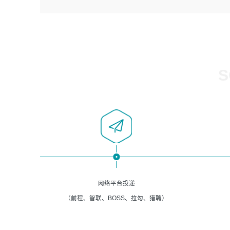
4、负责系统运维相关文档编写。
者优先；
5、负责现场对接客户，沟通事项。
6、具备良好的客户意识与沟通能力，善于学习思考、创新
与团队协作，认真负责、执行力与抗压力强。
岗位要求：
1、计算机相关专业本科以上学历，1年以上软件系统运维经
S
验。
2、精通linux命令。
3、熟悉oracle、mysql 数据库。
4、善于沟通，具有良好的团队合作精神和协作能力。
5、必须有实际的生产环境系统维护经验。
6、有中国移动安全态势系统相关项目经验优先考虑。
网络平台投递
（前程、智联、BOSS、拉勾、猎聘）