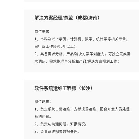
5、沟通表达能力强，具备团队协作能力。
岗位要求：
1、本科以上相关专业毕业，拥有三年以上相关数据工作经
解决方案经理/总监（成都/济南）
验经验。
2、熟悉PostgreSQL、redis、MongoDB、ElasticSearch等
岗位要求
开源数据库运维管理，拥有开发经验优先。
1、本科及以上学历，计算机、数学、统计学等相关专业，
3、熟悉Oracle、MySQL、SQLServer中一种或多种优先。
同行业工作经验5年以上；
4、熟悉Hadoop、HBASE、Spark等大数据平台优先。
2、具备需求分析、产品/解决方案策划能力，可独立完成需
5、熟悉linux或任意一种unix操作系统，如有较强操作系统
求调研、需求整理与分析和产品/解决方案规划工作；
侧工作经验者优先。
3、逻辑缜密，对用户产品/解决方案体验敏感，对数据敏
6、具备丰富的项目实施经验，较强的自我学习能力。
感，有产品/解决方案意识，有主见，以数据为驱动，以结
7、责任心强，为人友好，沟通能力强，具有良好的团队意
果为导向；
软件系统运维工程师（长沙）
识。
4、具有丰富的AI产品/解决方案解决方案经验，能够针对客
户的需求，快速响应输出相关的解决方案，包括视频分析、
岗位职责：
图像识别、NLP、OCR、机器学习等；
1、负责系统日常运维，支撑现场运维，配合开发人员处理
5、具备AI技术背景，掌握TensorFlow、PyTorch、Spark
系统问题。
MLlib、SK-Learn等常见AI算法框架，对人脸识别、目标检
2、负责与沟通问题，汇报情况。
测、图像识别、OCR、NLP等AI算法有深刻理解。具有AI平
3、负责系统相关数据处理。
台级产品/解决方案从业经验者优先。具有大数据技术背景