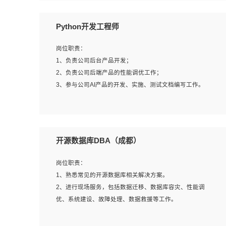
岗位要求：
Python开发工程师
1、全日制本科计算机相关专业毕业，3年以上相关工作经
验；
岗位职责：
2、精通linux操作系统的运行维护，具有故障处理的能力
1、负责公司后台产品开发；
3、熟练使用脚本语言，shell/python任一种，熟练使用
2、负责公司后端产品的性能调优工作；
Ansible
3、参与公司AI产品的开发、实施、测试文档编写工作。
4、熟悉linux常见服务、中间件的基本原理、部署以及故障
处理，如：Mysql、Apache、Nginx、Zabbix、Kafka等
5、熟悉主流虚拟化技术，如：VMware、KVM
岗位要求:
6、具备网络方面的基础知识，熟悉常见的网络协议，如
1、计算机相关专业，本科及以上学历，2年以上后端开发经
开源数据库DBA（成都）
TCP/IP，转发原理，路由优先级等
验，有过运营商项目经验的更佳；
7、了解容器技术，熟悉docker或podman
2、熟练python编程语言，熟悉服务端开发流程，熟悉常见
岗位职责：
8、有良好的文档编写能力和沟通能力，有RHCE证书优先
的算法和数据结构；
1、熟悉常见的开源数据库相关解决方案。
3、熟悉数据库开发，熟悉Mysql、Oracle、MongoDb数据
2、进行现场服务，包括数据迁移、数据库容灾、性能调
库应用开发其中一种；
优、系统建设、故障处理、数据救援等工作。
4、熟悉Python Wed框架（Django/Flask...）代码能力优
秀，熟悉编码规范和具备良好的文档编写能力）；