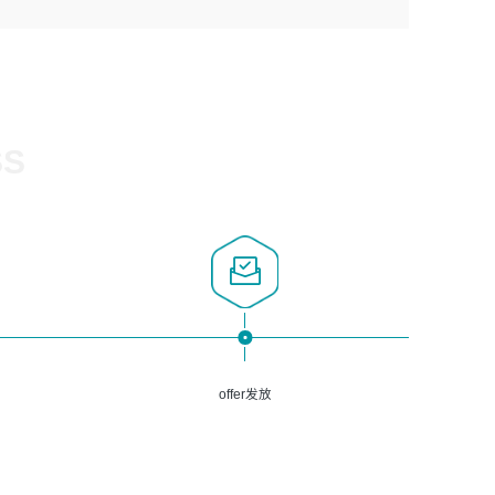
1、计算机相关专业，大专以上学历，2年以上开发运维工作
5、熟悉Spring、Mybatis等开源框架和常用apache组件,熟
3、深入理解公司各项AI产品和技术信息；具有较强的文档
经验；
悉Web服务端开发的各种常用框架和技术Springboot、
编写能力，能独立撰写PPT、方案建议书等，面试时需携带
2、必须具备的能力：有丰富的运维开发和K8S运维经验；
Shiro、springcloud等；熟悉Linux常用命令和了解常用脚
个人制作的专业PPT文件进行展示。
熟悉K8S、Git、docker等相关工具使用；熟练掌握Linux环
本语言，较丰富的线上系统运维经验，复杂问题排查思路清
境下的Shell语言 ；工作责任感强、具有良好的沟通能力、
晰。
服务意识；
SS
3、掌握Linux环境下的Python编程语言；
4、掌握DevOps思想、方法和流程。Jenkins工具使用；
5、掌握常见中间件配置与优化，如mysql、nginx等；
6、掌握服务器的维护，熟悉linux系统的常用操作；
7、掌握和第三方系统API接口的维护操作，和安全漏洞扫描
的修复工作。
offer发放