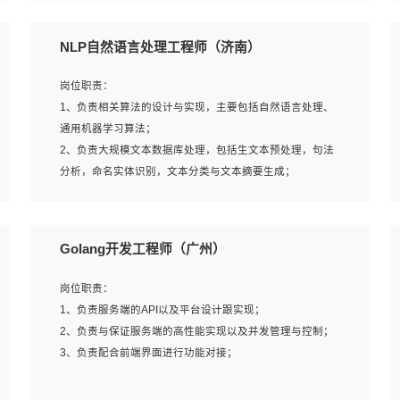
5、完成其他上级领导交予的任务和工作。
NLP自然语言处理工程师（济南）
岗位要求：
岗位职责：
1、本科以上学历，一年以上需求分析相关经验者优先；
1、负责相关算法的设计与实现，主要包括自然语言处理、
2、熟悉产品及需求规划工具，如:Axure、Xmind、MS
通用机器学习算法；
Project等；
2、负责大规模文本数据库处理，包括生文本预处理，句法
3、具备良好的交流协调能力，有较强的责任感、工作积极
分析，命名实体识别，文本分类与文本摘要生成；
主动；
3、跟踪自然语言处理的前沿技术和业界先进的模型应用；
4、有较强的系统需求分析、文档编写能力、沟通能力；
4、负责问答系统的搭建和知识图谱的建立；
5、具备与多团队合作的经验，良好团队协作精神；
Golang开发工程师（广州）
岗位要求：
岗位职责：
1、1年及以上自然语言处理方向研究或工作经验，统招本科
1、负责服务端的API以及平台设计跟实现；
及以上学历；
2、负责与保证服务端的高性能实现以及并发管理与控制；
2、熟悉tensorflow，keras，pytorch等常规深度学习框架，
3、负责配合前端界面进行功能对接；
快速根据客户需求实现有效的模型；
3、熟悉掌握至少一种编程语言，如：Python，Java；