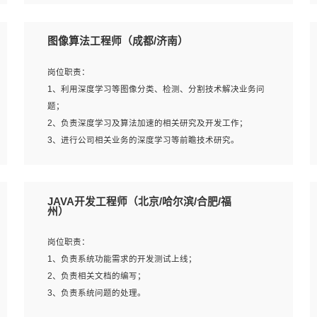
4、 熟悉NLP相关算法与实现；
岗位要求：
5、至少有一次及以上问答系统的项目实践，熟悉问答系统
1、本科及以上学历，计算机相关专业；
图像算法工程师（成都/济南）
全流程开发者优先；
2、1年以上Golang开发工作经验，能独立完成相应项目开
6、有较强的问题分析和处理能力，良好的团队合作意识；
发；
岗位职责：
7、 参与过相关竞赛或科研项目者优先。
3、基础扎实、熟悉数据结构与算法，熟悉多线程、多进
1、利用深度学习等图像分类、检测、分割技术解决业务问
程、IO复用等并发编程思维与实现，熟悉常用开源框架及设
题；
计模式；
2、负责深度学习及算法加速的相关研究及开发工作；
4、熟悉Golang、连接池、消息队列等组件使用、熟悉后端
3、进行公司相关业务的深度学习等前瞻技术研究。
开发、测试、调试流程跟工具使用；
5、对技术有激情，喜欢钻研，能快速接受和掌握新技术，
学习能力和工作责任心强，良好的沟通表达能力和团队协作
岗位要求：
JAVA开发工程师（北京/哈尔滨/合肥/福
能力。
1、统招本科以上学历，图形图像、计算机或数学相关专
州）
业；
2、2年以上图像处理开发经验，熟悉python和spark开发；
岗位职责：
3、熟练使用TensorFlow、Theano、Keras 及 Caffe 任意一
1、负责系统功能需求的开发测试上线；
种主流深度学习框架搭建深度学习系统环境；
2、负责相关文档的编写；
4、熟悉OPENCV、HALCON等常用图像处理软件，熟练进
3、负责系统问题的处理。
行图像处理；