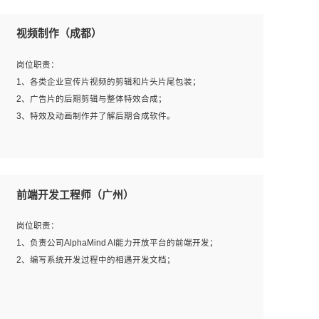
视频制作（成都）
岗位职责：
1、各类企业宣传片视频的剪辑和片头片尾包装；
2、广告片的后期剪辑与整体特效合成；
3、特效及动画制作并了解后期合成软件。
岗位要求：
1、热爱影视，责任心强，有强烈的兴趣和后期制作的主观
前端开发工程师（广州）
能动性；
2、熟练使用After Effect、Photo Shop、熟练掌握视频剪辑
岗位职责：
和特效包装软件；
1、负责公司AlphaMind AI能力开放平台的前端开发；
3、能对影片后期进行整体调色控制，具备一定审美感；
2、编写系统开发过程中的相遇开发文档；
4、在剪辑上会思考，有一定编导思维；
5、踏实， 勤奋，愿意在工作中不断学习，提高自我；
6、能与同事友好相处。
岗位要求：