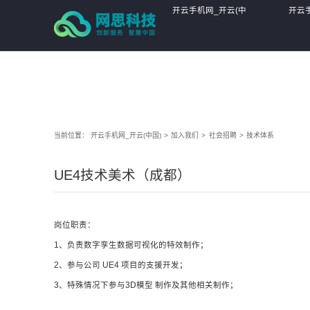
开云手机网_开云(中国)
开云手机网_开云(中
开云
国)
国)
当前位置：
开云手机网_开云(中国)
>
加入我们
>
社会招聘
>
技术体系
UE4技术美术（成都）
岗位职责：
1、负责数字孪生数据可视化的特效制作；
2、参与公司 UE4 项目的支援开发；
3、特殊情况下参与3D模型 制作及其他相关制作；