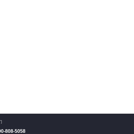
们
00-808-5058